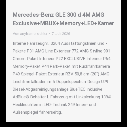
Mercedes-Benz GLE 300 d 4M AMG
Exclusive+MBUX+Memory+LED+Kamer
Von
anyframe_oehler
7. Juli 2026
Interne Fahrzeugnr.: 3204 Ausstattungslinien und -
Pakete P31 AMG Line Exterieur 772 AMG Styling 901
Chrom-Paket Interieur P22 EXCLUSIVE Interieur P64
Memory-Paket P44 Park-Paket mit Rückfahrkamera
P49 Spiegel-Paket Exterieur RZV 50,8 cm (20") AMG
Leichtmetallräder im 5-Doppelspeichen-Design U79
Diesel-Abgasreinigungsanlage BlueTEC inklusive
AdBlue® Behälter L Fahrzeug mit Linkslenkung 139#
Heckleuchten in LED-Technik 249 Innen- und
Außenspiegel fahrerseitig…