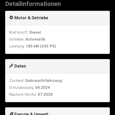
Detailinformationen
Motor & Getriebe
Kraftstoff:
Diesel
Getriebe:
Automatik
Leistung:
180 kW (245 PS)
Daten
Zustand:
Gebrauchtfahrzeug
Erstzulassung:
04.2024
Nächste HU/AU:
07.2028
Energie & Umwelt