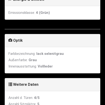
Emissionsklasse:
4 (Grün)
Optik
Farbbezeichnung:
lack selenitgrau
Außenfarbe:
Grau
Innenausstattung:
Vollleder
Weitere Daten
Anzahl d. Türen:
4/5
Anzahl Sitzplätze:
5