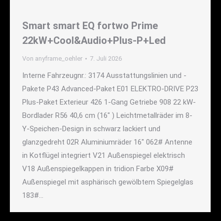
Smart smart EQ fortwo Prime
22kW+Cool&Audio+Plus-P+Led
Von
anyframe_oehler
7. Juli 2026
Interne Fahrzeugnr.: 3174 Ausstattungslinien und -
Pakete P43 Advanced-Paket E01 ELEKTRO-DRIVE P23
Plus-Paket Exterieur 426 1-Gang Getriebe 908 22 kW-
Bordlader R56 40,6 cm (16" ) Leichtmetallräder im 8-
Y-Speichen-Design in schwarz lackiert und
glanzgedreht 02R Aluminiumräder 16" 062# Antenne
in Kotflügel integriert V21 Außenspiegel elektrisch
V18 Außenspiegelkappen in tridion Farbe X09#
Außenspiegel mit asphärisch gewölbtem Spiegelglas
183#…