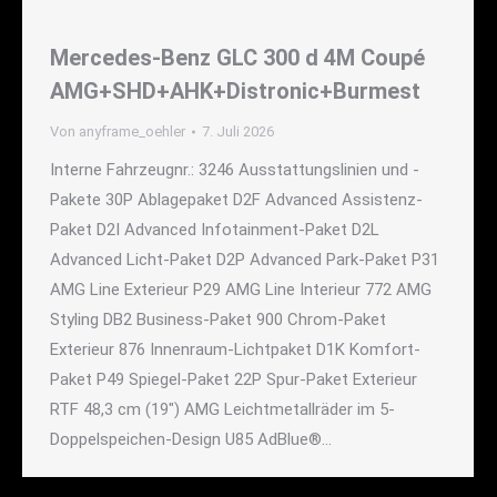
Mercedes-Benz GLC 300 d 4M Coupé
AMG+SHD+AHK+Distronic+Burmest
Von
anyframe_oehler
7. Juli 2026
Interne Fahrzeugnr.: 3246 Ausstattungslinien und -
Pakete 30P Ablagepaket D2F Advanced Assistenz-
Paket D2I Advanced Infotainment-Paket D2L
Advanced Licht-Paket D2P Advanced Park-Paket P31
AMG Line Exterieur P29 AMG Line Interieur 772 AMG
Styling DB2 Business-Paket 900 Chrom-Paket
Exterieur 876 Innenraum-Lichtpaket D1K Komfort-
Paket P49 Spiegel-Paket 22P Spur-Paket Exterieur
RTF 48,3 cm (19") AMG Leichtmetallräder im 5-
Doppelspeichen-Design U85 AdBlue®…