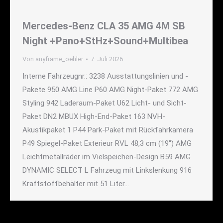
Mercedes-Benz CLA 35 AMG 4M SB
Night +Pano+StHz+Sound+Multibea
Von
anyframe_oehler
7. Juli 2026
Interne Fahrzeugnr.: 3238 Ausstattungslinien und -
Pakete 950 AMG Line P60 AMG Night-Paket 772 AMG
Styling 942 Laderaum-Paket U62 Licht- und Sicht-
Paket DN2 MBUX High-End-Paket 163 NVH-
Akustikpaket 1 P44 Park-Paket mit Rückfahrkamera
P49 Spiegel-Paket Exterieur RVL 48,3 cm (19") AMG
Leichtmetallräder im Vielspeichen-Design B59 AMG
DYNAMIC SELECT L Fahrzeug mit Linkslenkung 916
Kraftstoffbehälter mit 51 Liter…