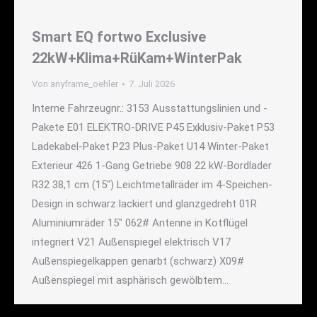
Smart EQ fortwo Exclusive
22kW+Klima+RüKam+WinterPak
Von
anyframe_oehler
7. Juli 2026
Interne Fahrzeugnr.: 3153 Ausstattungslinien und -
Pakete E01 ELEKTRO-DRIVE P45 Exklusiv-Paket P53
Ladekabel-Paket P23 Plus-Paket U14 Winter-Paket
Exterieur 426 1-Gang Getriebe 908 22 kW-Bordlader
R32 38,1 cm (15") Leichtmetallräder im 4-Speichen-
Design in schwarz lackiert und glanzgedreht 01R
Aluminiumräder 15" 062# Antenne in Kotflügel
integriert V21 Außenspiegel elektrisch V17
Außenspiegelkappen genarbt (schwarz) X09#
Außenspiegel mit asphärisch gewölbtem…