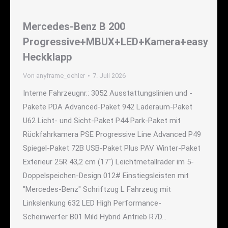
Mercedes-Benz B 200
Progressive+MBUX+LED+Kamera+easy
Heckklapp
Von
anyframe_oehler
7. Juli 2026
Interne Fahrzeugnr.: 3052 Ausstattungslinien und -
Pakete PDA Advanced-Paket 942 Laderaum-Paket
U62 Licht- und Sicht-Paket P44 Park-Paket mit
Rückfahrkamera PSE Progressive Line Advanced P49
Spiegel-Paket 72B USB-Paket Plus PAV Winter-Paket
Exterieur 25R 43,2 cm (17") Leichtmetallräder im 5-
Doppelspeichen-Design 012# Einstiegsleisten mit
"Mercedes-Benz" Schriftzug L Fahrzeug mit
Linkslenkung 632 LED High Performance-
Scheinwerfer B01 Mild Hybrid Antrieb R7D…