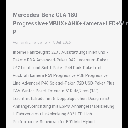
Mercedes-Benz CLA 180
Progressive+MBUX+AHK+Kamera+LED+Win
P
Von
anyframe_oehler
7. Juli 2026
Interne Fahrzeugnr.: 3235 Ausstattungslinien und -
Pakete PDA Advanced-Paket 942 Laderaum-Paket
U62 Licht- und Sicht-Paket P44 Park-Paket mit
Rückfahrkamera P59 Progressive PSE Progressive
Line Advanced P49 Spiegel-Paket 72B USB-Paket Plus
PAV Winter-Paket Exterieur 51R 45,7 cm (18")
Leichtmetallräder im 5-Doppelspeichen-Design 550
Anhängevorrichtung mit ESP® Anhängerstabilisierung
L Fahrzeug mit Linkslenkung 632 LED High
Performance-Scheinwerfer B01 Mild Hybrid…