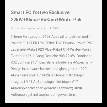
Smart EQ fortwo Exclusive
22kW+Klima+RüKam+WinterPak
Von
anyframe_oehler
7. Juli 2026
Interne Fahrzeugnr.: 3153 Ausstattungslinien und -
Pakete E01 ELEKTRO-DRIVE P45 Exklusiv-Paket P53
Ladekabel-Paket P23 Plus-Paket U14 Winter-Paket
Exterieur 426 1-Gang Getriebe 908 22 kW-Bordlader
R32 38,1 cm (15") Leichtmetallräder im 4-Speichen-
Design in schwarz lackiert und glanzgedreht 01R
Aluminiumräder 15" 062# Antenne in Kotflügel
integriert V21 Außenspiegel elektrisch V17
Außenspiegelkappen genarbt (schwarz) X09#
Außenspiegel mit asphärisch gewölbtem…