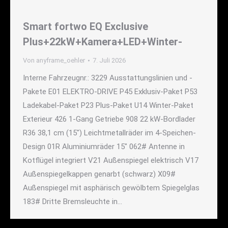
Smart fortwo EQ Exclusive
Plus+22kW+Kamera+LED+Winter-
Von
anyframe_oehler
7. Juli 2026
Interne Fahrzeugnr.: 3229 Ausstattungslinien und -
Pakete E01 ELEKTRO-DRIVE P45 Exklusiv-Paket P53
Ladekabel-Paket P23 Plus-Paket U14 Winter-Paket
Exterieur 426 1-Gang Getriebe 908 22 kW-Bordlader
R36 38,1 cm (15") Leichtmetallräder im 4-Speichen-
Design 01R Aluminiumräder 15" 062# Antenne in
Kotflügel integriert V21 Außenspiegel elektrisch V17
Außenspiegelkappen genarbt (schwarz) X09#
Außenspiegel mit asphärisch gewölbtem Spiegelglas
183# Dritte Bremsleuchte in…