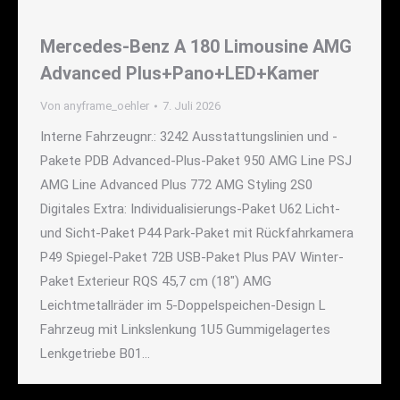
Mercedes-Benz A 180 Limousine AMG
Advanced Plus+Pano+LED+Kamer
Von
anyframe_oehler
7. Juli 2026
Interne Fahrzeugnr.: 3242 Ausstattungslinien und -
Pakete PDB Advanced-Plus-Paket 950 AMG Line PSJ
AMG Line Advanced Plus 772 AMG Styling 2S0
Digitales Extra: Individualisierungs-Paket U62 Licht-
und Sicht-Paket P44 Park-Paket mit Rückfahrkamera
P49 Spiegel-Paket 72B USB-Paket Plus PAV Winter-
Paket Exterieur RQS 45,7 cm (18") AMG
Leichtmetallräder im 5-Doppelspeichen-Design L
Fahrzeug mit Linkslenkung 1U5 Gummigelagertes
Lenkgetriebe B01…