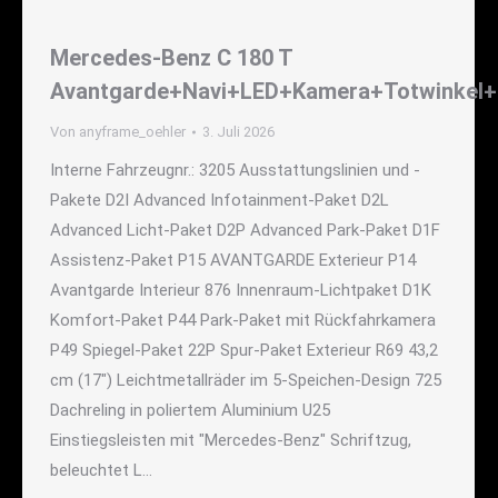
Mercedes-Benz C 180 T
Avantgarde+Navi+LED+Kamera+Totwinkel+
Von
anyframe_oehler
3. Juli 2026
Interne Fahrzeugnr.: 3205 Ausstattungslinien und -
Pakete D2I Advanced Infotainment-Paket D2L
Advanced Licht-Paket D2P Advanced Park-Paket D1F
Assistenz-Paket P15 AVANTGARDE Exterieur P14
Avantgarde Interieur 876 Innenraum-Lichtpaket D1K
Komfort-Paket P44 Park-Paket mit Rückfahrkamera
P49 Spiegel-Paket 22P Spur-Paket Exterieur R69 43,2
cm (17") Leichtmetallräder im 5-Speichen-Design 725
Dachreling in poliertem Aluminium U25
Einstiegsleisten mit "Mercedes-Benz" Schriftzug,
beleuchtet L…