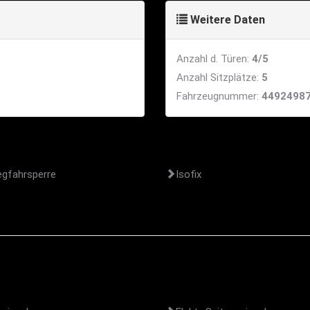
Weitere Daten
Anzahl d. Türen:
4/5
Anzahl Sitzplätze:
5
Fahrzeugnummer:
4492498
egfahrsperre
Isofix