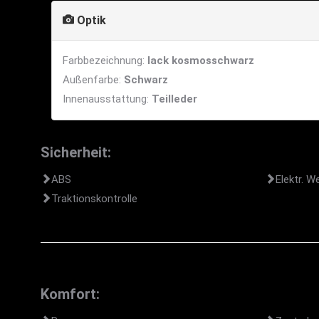
Optik
Farbbezeichnung:
lack kosmosschwarz
Außenfarbe:
Schwarz
Innenausstattung:
Teilleder
Sicherheit:
ABS
Elektr. W
Traktionskontrolle
Komfort: