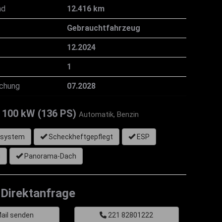
nd
12.416 km
Gebrauchtfahrzeug
12.2024
1
chung
07.2028
100 kW (136 PS)
Automatik,
Benzin
ssystem
Scheckheftgepflegt
ESP
g
Panorama-Dach
Direktanfrage
ail senden
221 82801222