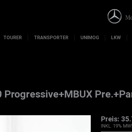
TOURER
TRANSPORTER
UNIMOG
LKW
 Progressive+MBUX Pre.+Pa
Preis: 35
INKL. 19% MW