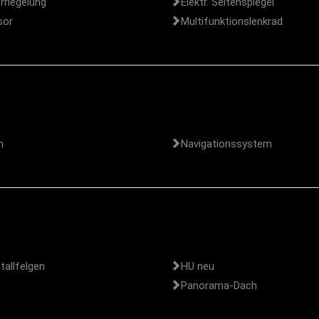
rriegelung
Elektr. Seitenspiegel
sor
Multifunktionslenkrad
h
Navigationssystem
tallfelgen
HU neu
Panorama-Dach