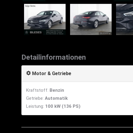
Detailinformationen
Motor & Getriebe
Kraftstoff:
Benzin
Getriebe:
Automatik
Leistung:
100 kW (136 PS)