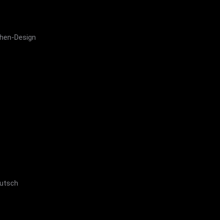
chen-Design
eutsch