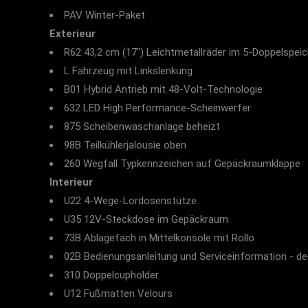
PAV Winter-Paket
Exterieur
R62 43,2 cm (17") Leichtmetallräder im 5-Doppelspei
L Fahrzeug mit Linkslenkung
B01 Hybrid Antrieb mit 48-Volt-Technologie
632 LED High Performance-Scheinwerfer
875 Scheibenwaschanlage beheizt
98B Teilkühlerjalousie oben
260 Wegfall Typkennzeichen auf Gepäckraumklappe
Interieur
U22 4-Wege-Lordosenstütze
U35 12V-Steckdose im Gepäckraum
73B Ablagefach in Mittelkonsole mit Rollo
02B Bedienungsanleitung und Serviceinformation - d
310 Doppelcupholder
U12 Fußmatten Velours