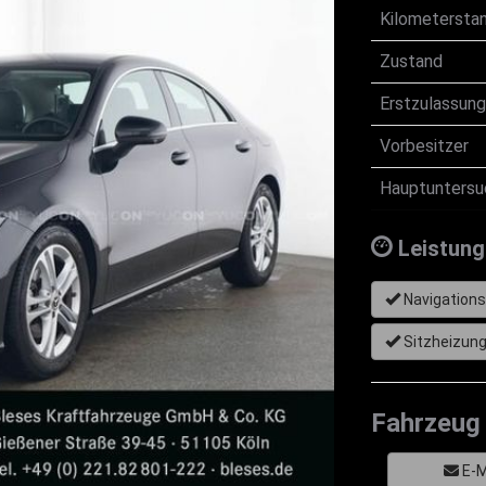
Kilometersta
Zustand
Erstzulassung
Vorbesitzer
Hauptuntersu
Leistung
Navigation
Sitzheizun
Fahrzeug 
E-M