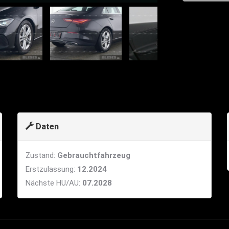
Daten
Zustand:
Gebrauchtfahrzeug
Erstzulassung:
12.2024
Nächste HU/AU:
07.2028