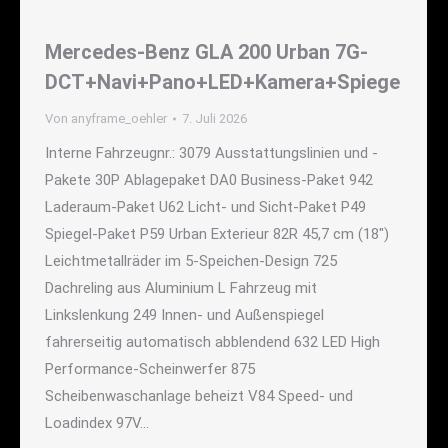
Mercedes-Benz GLA 200 Urban 7G-
DCT+Navi+Pano+LED+Kamera+Spiege
Von
anyframe_oehler
7. Juli 2026
Interne Fahrzeugnr.: 3079 Ausstattungslinien und -
Pakete 30P Ablagepaket DA0 Business-Paket 942
Laderaum-Paket U62 Licht- und Sicht-Paket P49
Spiegel-Paket P59 Urban Exterieur 82R 45,7 cm (18")
Leichtmetallräder im 5-Speichen-Design 725
Dachreling aus Aluminium L Fahrzeug mit
Linkslenkung 249 Innen- und Außenspiegel
fahrerseitig automatisch abblendend 632 LED High
Performance-Scheinwerfer 875
Scheibenwaschanlage beheizt V84 Speed- und
Loadindex 97V…