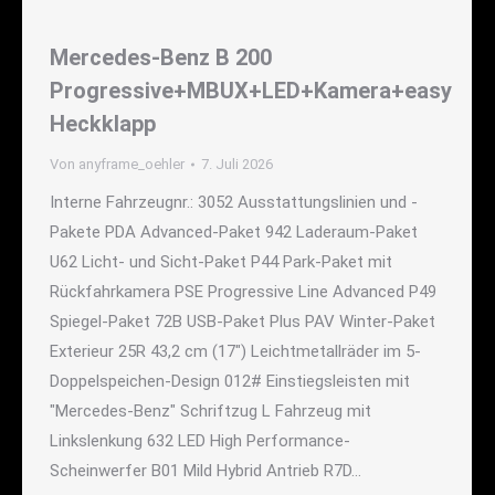
Mercedes-Benz B 200
Progressive+MBUX+LED+Kamera+easy
Heckklapp
Von
anyframe_oehler
7. Juli 2026
Interne Fahrzeugnr.: 3052 Ausstattungslinien und -
Pakete PDA Advanced-Paket 942 Laderaum-Paket
U62 Licht- und Sicht-Paket P44 Park-Paket mit
Rückfahrkamera PSE Progressive Line Advanced P49
Spiegel-Paket 72B USB-Paket Plus PAV Winter-Paket
Exterieur 25R 43,2 cm (17") Leichtmetallräder im 5-
Doppelspeichen-Design 012# Einstiegsleisten mit
"Mercedes-Benz" Schriftzug L Fahrzeug mit
Linkslenkung 632 LED High Performance-
Scheinwerfer B01 Mild Hybrid Antrieb R7D…